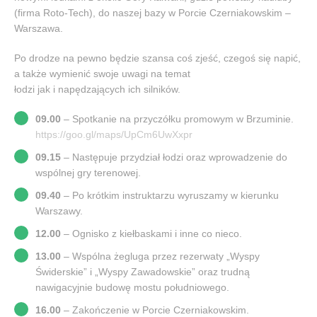
(firma Roto-Tech), do naszej bazy w Porcie Czerniakowskim –
Warszawa.
Po drodze na pewno będzie szansa coś zjeść, czegoś się napić,
a także wymienić swoje uwagi na temat
łodzi jak i napędzających ich silników.
09.00
– Spotkanie na przyczółku promowym w Brzuminie.
https://goo.gl/maps/UpCm6UwXxpr
09.15
– Następuje przydział łodzi oraz wprowadzenie do
wspólnej gry terenowej.
09.40
– Po krótkim instruktarzu wyruszamy w kierunku
Warszawy.
12.00
– Ognisko z kiełbaskami i inne co nieco.
13.00
– Wspólna żegluga przez rezerwaty „Wyspy
Świderskie” i „Wyspy Zawadowskie” oraz trudną
nawigacyjnie budowę mostu południowego.
16.00
– Zakończenie w Porcie Czerniakowskim.