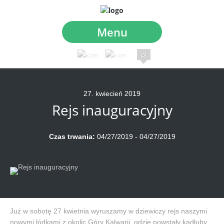
Menu
pl
27
.
kwiecień
2019
Rejs inauguracyjny
Czas trwania:
04/27/2019
-
04/27/2019
Już w sobotę 27 kwietnia wyruszamy w dziewiczy rejs naszymi
nowymi łódkami z okolic Góry Kalwarii, gdzie powstały kadłuby