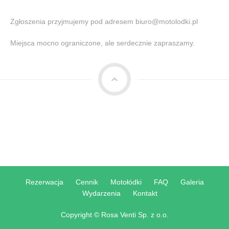
Zgłoszenia przyjmujemy pod adresem biuro@motolodki.pl
Miejsca mocno ograniczone, ale serdecznie zapraszamy.
od góry
Rezerwacja
Cennik
Motołódki
FAQ
Galeria
Wydarzenia
Kontakt
Copyright © Rosa Venti Sp. z o.o.